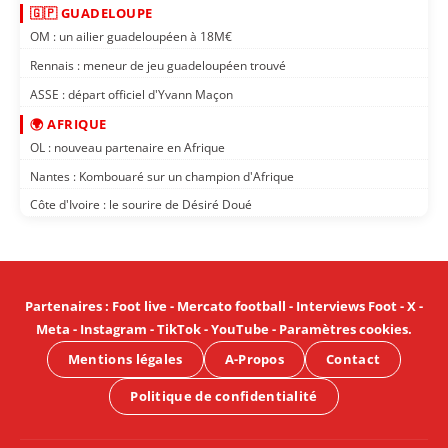
🇬🇵 GUADELOUPE
OM : un ailier guadeloupéen à 18M€
Rennais : meneur de jeu guadeloupéen trouvé
ASSE : départ officiel d'Yvann Maçon
🌍 AFRIQUE
OL : nouveau partenaire en Afrique
Nantes : Kombouaré sur un champion d'Afrique
Côte d'Ivoire : le sourire de Désiré Doué
Partenaires
:
Foot live
-
Mercato football
-
Interviews Foot
-
X
-
Meta
-
Instagram
-
TikTok
-
YouTube
-
Paramètres cookies
.
Mentions légales
A-Propos
Contact
Politique de confidentialité