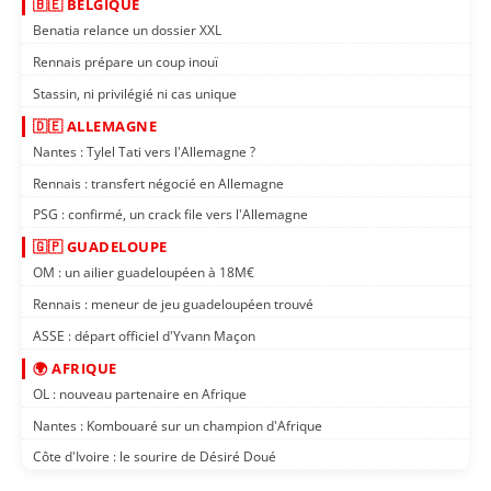
🇧🇪 BELGIQUE
Benatia relance un dossier XXL
Rennais prépare un coup inouï
Stassin, ni privilégié ni cas unique
🇩🇪 ALLEMAGNE
Nantes : Tylel Tati vers l'Allemagne ?
Rennais : transfert négocié en Allemagne
PSG : confirmé, un crack file vers l'Allemagne
🇬🇵 GUADELOUPE
OM : un ailier guadeloupéen à 18M€
Rennais : meneur de jeu guadeloupéen trouvé
ASSE : départ officiel d'Yvann Maçon
🌍 AFRIQUE
OL : nouveau partenaire en Afrique
Nantes : Kombouaré sur un champion d'Afrique
Côte d'Ivoire : le sourire de Désiré Doué