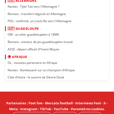
🇩🇪 ALLEMAGNE
Nantes : Tylel Tati vers l'Allemagne ?
Rennais : transfert négocié en Allemagne
PSG : confirmé, un crack file vers l'Allemagne
🇬🇵 GUADELOUPE
OM : un ailier guadeloupéen à 18M€
Rennais : meneur de jeu guadeloupéen trouvé
ASSE : départ officiel d'Yvann Maçon
🌍 AFRIQUE
OL : nouveau partenaire en Afrique
Nantes : Kombouaré sur un champion d'Afrique
Côte d'Ivoire : le sourire de Désiré Doué
Partenaires
:
Foot live
-
Mercato football
-
Interviews Foot
-
X
-
Meta
-
Instagram
-
TikTok
-
YouTube
-
Paramètres cookies
.