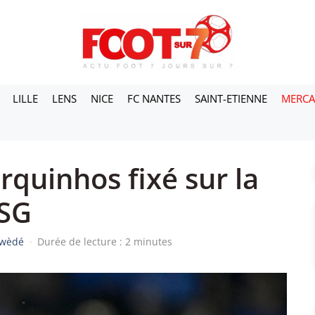
LILLE
LENS
NICE
FC NANTES
SAINT-ETIENNE
MERC
quinhos fixé sur la
 SG
iwèdé
·
Durée de lecture : 2 minutes