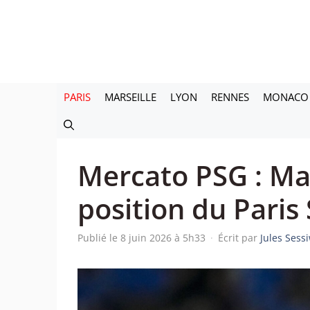
Aller
au
contenu
PARIS
MARSEILLE
LYON
RENNES
MONACO
Mercato PSG : Mar
position du Paris
Publié le 8 juin 2026 à 5h33
·
Écrit par
Jules Sess