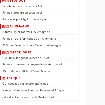
🇧🇪 BELGIQUE
Benatia relance un dossier XXL
Rennais prépare un coup inouï
Stassin, ni privilégié ni cas unique
🇩🇪 ALLEMAGNE
Nantes : Tylel Tati vers l'Allemagne ?
Rennais : transfert négocié en Allemagne
PSG : confirmé, un crack file vers l'Allemagne
🇬🇵 GUADELOUPE
OM : un ailier guadeloupéen à 18M€
Rennais : meneur de jeu guadeloupéen trouvé
ASSE : départ officiel d'Yvann Maçon
🌍 AFRIQUE
OL : nouveau partenaire en Afrique
Nantes : Kombouaré sur un champion d'Afrique
Côte d'Ivoire : le sourire de Désiré Doué