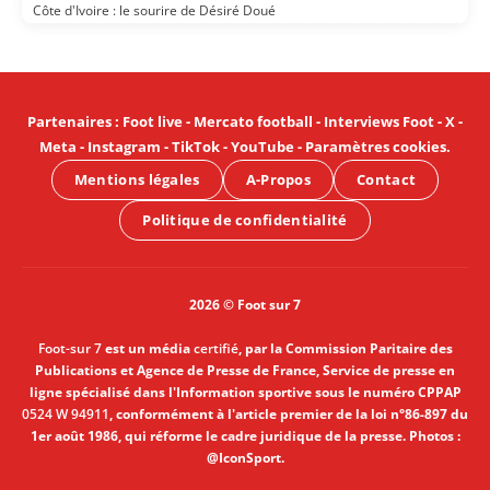
Côte d'Ivoire : le sourire de Désiré Doué
Partenaires
:
Foot live
-
Mercato football
-
Interviews Foot
-
X
-
Meta
-
Instagram
-
TikTok
-
YouTube
-
Paramètres cookies
.
Mentions légales
A-Propos
Contact
Politique de confidentialité
2026 © Foot sur 7
Foot-sur 7
est un média
certifié
, par la Commission Paritaire des
Publications et Agence de Presse de France, Service de presse en
ligne spécialisé dans l'Information sportive sous le numéro CPPAP
0524 W 94911
, conformément à l'article premier de la loi n°86-897 du
1er août 1986, qui réforme le cadre juridique de la presse. Photos :
@IconSport.