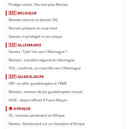
Prodige suisse : feu vert pour Rennes
🇧🇪 BELGIQUE
Benatia relance un dossier XXL
Rennais prépare un coup inouï
Stassin, ni privilégié ni cas unique
🇩🇪 ALLEMAGNE
Nantes : Tylel Tati vers l'Allemagne ?
Rennais : transfert négocié en Allemagne
PSG : confirmé, un crack file vers l'Allemagne
🇬🇵 GUADELOUPE
OM : un ailier guadeloupéen à 18M€
Rennais : meneur de jeu guadeloupéen trouvé
ASSE : départ officiel d'Yvann Maçon
🌍 AFRIQUE
OL : nouveau partenaire en Afrique
Nantes : Kombouaré sur un champion d'Afrique