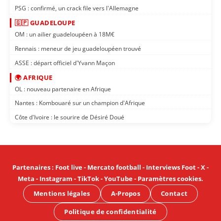
PSG : confirmé, un crack file vers l'Allemagne
🇬🇵 GUADELOUPE
OM : un ailier guadeloupéen à 18M€
Rennais : meneur de jeu guadeloupéen trouvé
ASSE : départ officiel d'Yvann Maçon
🌍 AFRIQUE
OL : nouveau partenaire en Afrique
Nantes : Kombouaré sur un champion d'Afrique
Côte d'Ivoire : le sourire de Désiré Doué
Partenaires
:
Foot live
-
Mercato football
-
Interviews Foot
-
X
-
Meta
-
Instagram
-
TikTok
-
YouTube
-
Paramètres cookies
.
Mentions légales
A-Propos
Contact
Politique de confidentialité