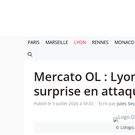
Aller
au
contenu
PARIS
MARSEILLE
LYON
RENNES
MONACO
Mercato OL : Lyo
surprise en attaq
Publié le 3 juillet 2026 à 5h33
·
Écrit par
Jules Se
© Lologo