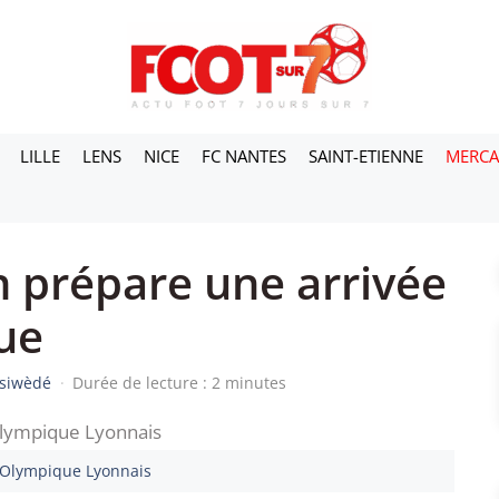
LILLE
LENS
NICE
FC NANTES
SAINT-ETIENNE
MERC
n prépare une arrivée
ue
ssiwèdé
·
Durée de lecture : 2 minutes
,Olympique Lyonnais