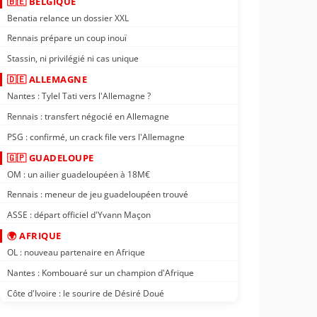
🇧🇪 BELGIQUE
Benatia relance un dossier XXL
Rennais prépare un coup inouï
Stassin, ni privilégié ni cas unique
🇩🇪 ALLEMAGNE
Nantes : Tylel Tati vers l'Allemagne ?
Rennais : transfert négocié en Allemagne
PSG : confirmé, un crack file vers l'Allemagne
🇬🇵 GUADELOUPE
OM : un ailier guadeloupéen à 18M€
Rennais : meneur de jeu guadeloupéen trouvé
ASSE : départ officiel d'Yvann Maçon
🌍 AFRIQUE
OL : nouveau partenaire en Afrique
Nantes : Kombouaré sur un champion d'Afrique
Côte d'Ivoire : le sourire de Désiré Doué