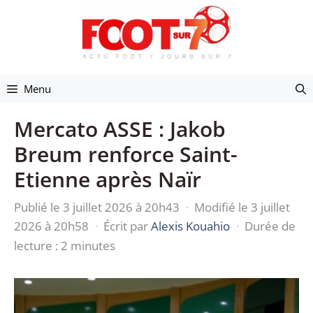
Aller
au
contenu
Menu
Mercato ASSE : Jakob
Breum renforce Saint-
Etienne après Naïr
Publié le 3 juillet 2026 à 20h43
·
Modifié le 3 juillet
2026 à 20h58
·
Écrit par
Alexis Kouahio
·
Durée de
lecture : 2 minutes