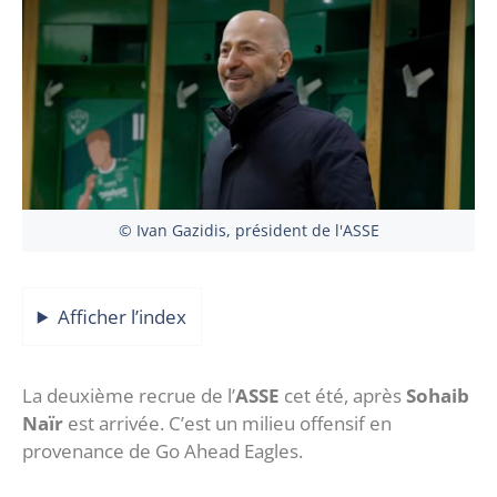
© Ivan Gazidis, président de l'ASSE
Afficher l’index
La deuxième recrue de l’
ASSE
cet été, après
Sohaib
Naïr
est arrivée. C’est un milieu offensif en
provenance de Go Ahead Eagles.