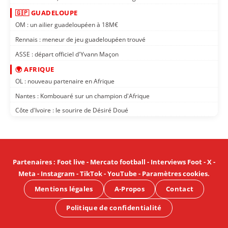
🇬🇵 GUADELOUPE
OM : un ailier guadeloupéen à 18M€
Rennais : meneur de jeu guadeloupéen trouvé
ASSE : départ officiel d'Yvann Maçon
🌍 AFRIQUE
OL : nouveau partenaire en Afrique
Nantes : Kombouaré sur un champion d'Afrique
Côte d'Ivoire : le sourire de Désiré Doué
Partenaires
:
Foot live
-
Mercato football
-
Interviews Foot
-
X
-
Meta
-
Instagram
-
TikTok
-
YouTube
-
Paramètres cookies
.
Mentions légales
A-Propos
Contact
Politique de confidentialité