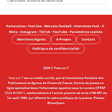
Côte d'Ivoire : le sourire de Désiré Doué
Partenaires
:
Foot live
-
Mercato football
-
Interviews Foot
-
X
-
Meta
-
Instagram
-
TikTok
-
YouTube
-
Paramètres cookies
.
Mentions légales
A-Propos
Contact
Politique de confidentialité
2026 © Foot sur 7
Foot-sur 7
est un média
certifié
, par la Commission Paritaire des
Publications et Agence de Presse de France, Service de presse en
ligne spécialisé dans l'Information sportive sous le numéro CPPAP
0524 W 94911
, conformément à l'article premier de la loi n°86-897 du
1er août 1986, qui réforme le cadre juridique de la presse. Photos :
@IconSport.