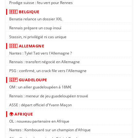
Prodige suisse : feu vert pour Rennes
🇧🇪 BELGIQUE
Benatia relance un dossier XXL
Rennais prépare un coup inouï
Stassin, ni privilégié ni cas unique
🇩🇪 ALLEMAGNE
Nantes : Tylel Tati vers l'Allemagne ?
Rennais : transfert négocié en Allemagne
PSG : confirmé, un crack file vers l'Allemagne
🇬🇵 GUADELOUPE
OM : un ailier guadeloupéen à 18M€
Rennais : meneur de jeu guadeloupéen trouvé
ASSE : départ officiel d'Yvann Maçon
🌍 AFRIQUE
OL : nouveau partenaire en Afrique
Nantes : Kombouaré sur un champion d'Afrique