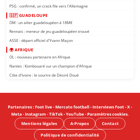
PSG : confirmé, un crack file vers l'Allemagne
🇬🇵 GUADELOUPE
OM : un ailier guadeloupéen à 18M€
Rennais : meneur de jeu guadeloupéen trouvé
ASSE : départ officiel d'Yvann Maçon
🌍 AFRIQUE
OL : nouveau partenaire en Afrique
Nantes : Kombouaré sur un champion d'Afrique
Côte d'Ivoire : le sourire de Désiré Doué
Partenaires
:
Foot live
-
Mercato football
-
Interviews Foot
-
X
-
Meta
-
Instagram
-
TikTok
-
YouTube
-
Paramètres cookies
.
Mentions légales
A-Propos
Contact
Politique de confidentialité