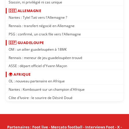
Stassin, ni privilégié ni cas unique
🇩🇪 ALLEMAGNE
Nantes : Tylel Tati vers l'Allemagne ?
Rennais : transfert négocié en Allemagne
PSG : confirmé, un crack file vers l'Allemagne
🇬🇵 GUADELOUPE
OM : un ailier guadeloupéen à 18M€
Rennais : meneur de jeu guadeloupéen trouvé
ASSE : départ officiel d'Yvann Maçon
🌍 AFRIQUE
OL : nouveau partenaire en Afrique
Nantes : Kombouaré sur un champion d'Afrique
Côte d'Ivoire : le sourire de Désiré Doué
Partenaires
:
Foot live
-
Mercato football
-
Interviews Foot
-
X
-