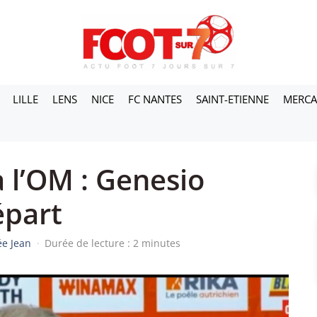
LILLE
LENS
NICE
FC NANTES
SAINT-ETIENNE
MERC
 l’OM : Genesio
épart
ée Jean
·
Durée de lecture : 2 minutes