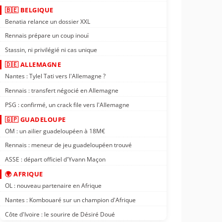
🇧🇪 BELGIQUE
Benatia relance un dossier XXL
Rennais prépare un coup inouï
Stassin, ni privilégié ni cas unique
🇩🇪 ALLEMAGNE
Nantes : Tylel Tati vers l'Allemagne ?
Rennais : transfert négocié en Allemagne
PSG : confirmé, un crack file vers l'Allemagne
🇬🇵 GUADELOUPE
OM : un ailier guadeloupéen à 18M€
Rennais : meneur de jeu guadeloupéen trouvé
ASSE : départ officiel d'Yvann Maçon
🌍 AFRIQUE
OL : nouveau partenaire en Afrique
Nantes : Kombouaré sur un champion d'Afrique
Côte d'Ivoire : le sourire de Désiré Doué