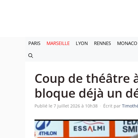
Aller
au
contenu
PARIS
MARSEILLE
LYON
RENNES
MONACO
Coup de théâtre à
bloque déjà un d
Publié le 7 juillet 2026 à 10h38
·
Écrit par
Timoth