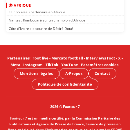
🌍 AFRIQUE
OL : nouveau partenaire en Afrique
Nantes : Kombouaré sur un champion d'Afrique
Côte d'Ivoire : le sourire de Désiré Doué
Partenaires
:
Foot live
-
Mercato football
-
Interviews Foot
-
X
-
Meta
-
Instagram
-
TikTok
-
YouTube
-
Paramètres cookies
.
Mentions légales
A-Propos
Contact
Politique de confidentialité
2026 © Foot sur 7
Foot-sur 7
est un média
certifié
, par la Commission Paritaire des
Publications et Agence de Presse de France, Service de presse en
ligne spécialisé dans l'Information sportive sous le numéro CPPAP