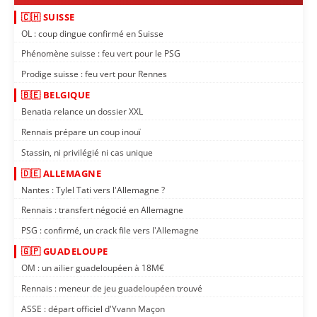
🇨🇭 SUISSE
OL : coup dingue confirmé en Suisse
Phénomène suisse : feu vert pour le PSG
Prodige suisse : feu vert pour Rennes
🇧🇪 BELGIQUE
Benatia relance un dossier XXL
Rennais prépare un coup inouï
Stassin, ni privilégié ni cas unique
🇩🇪 ALLEMAGNE
Nantes : Tylel Tati vers l'Allemagne ?
Rennais : transfert négocié en Allemagne
PSG : confirmé, un crack file vers l'Allemagne
🇬🇵 GUADELOUPE
OM : un ailier guadeloupéen à 18M€
Rennais : meneur de jeu guadeloupéen trouvé
ASSE : départ officiel d'Yvann Maçon