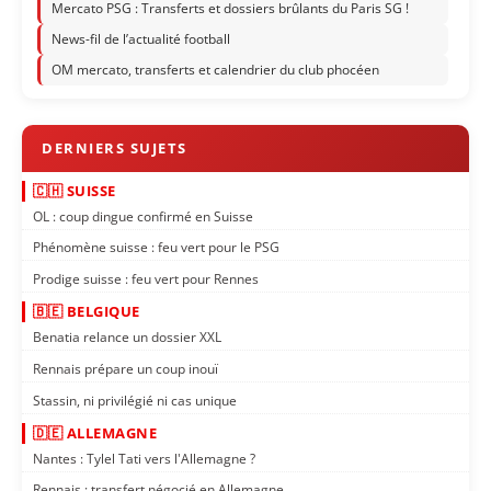
Mercato PSG : Transferts et dossiers brûlants du Paris SG !
News-fil de l’actualité football
OM mercato, transferts et calendrier du club phocéen
🇨🇭 SUISSE
OL : coup dingue confirmé en Suisse
Phénomène suisse : feu vert pour le PSG
Prodige suisse : feu vert pour Rennes
🇧🇪 BELGIQUE
Benatia relance un dossier XXL
Rennais prépare un coup inouï
Stassin, ni privilégié ni cas unique
🇩🇪 ALLEMAGNE
Nantes : Tylel Tati vers l'Allemagne ?
Rennais : transfert négocié en Allemagne