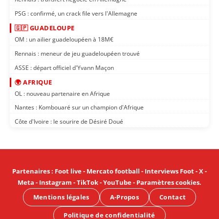
PSG : confirmé, un crack file vers l'Allemagne
🇬🇵 GUADELOUPE
OM : un ailier guadeloupéen à 18M€
Rennais : meneur de jeu guadeloupéen trouvé
ASSE : départ officiel d'Yvann Maçon
🌍 AFRIQUE
OL : nouveau partenaire en Afrique
Nantes : Kombouaré sur un champion d'Afrique
Côte d'Ivoire : le sourire de Désiré Doué
Partenaires
:
Foot live
-
Mercato football
-
Interviews Foot
-
X
-
Meta
-
Instagram
-
TikTok
-
YouTube
-
Paramètres cookies
.
Mentions légales
A-Propos
Contact
Politique de confidentialité