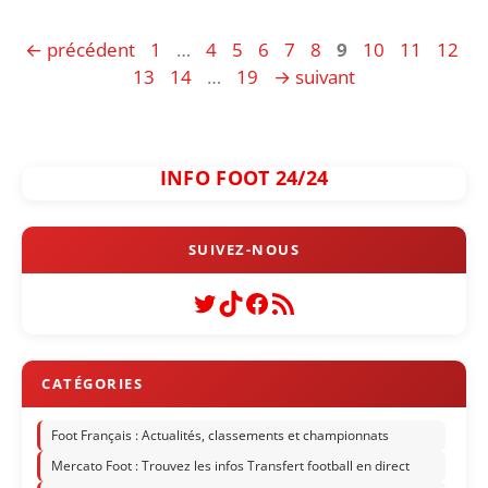
Page
Page
Page
Page
Page
Page
Page
Page
Page
Page
←
précédent
1
…
4
5
6
7
8
9
10
11
12
Page
Page
Page
13
14
…
19
→
suivant
INFO FOOT 24/24
Twitter
TikTok
Facebook
Flux RSS
Foot Français : Actualités, classements et championnats
Mercato Foot : Trouvez les infos Transfert football en direct