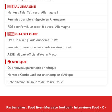
🇩🇪 ALLEMAGNE
Nantes : Tylel Tati vers l'Allemagne ?
Rennais : transfert négocié en Allemagne
PSG : confirmé, un crack file vers l'Allemagne
🇬🇵 GUADELOUPE
OM : un ailier guadeloupéen à 18M€
Rennais : meneur de jeu guadeloupéen trouvé
ASSE : départ officiel d'Yvann Maçon
🌍 AFRIQUE
OL : nouveau partenaire en Afrique
Nantes : Kombouaré sur un champion d'Afrique
Côte d'Ivoire : le sourire de Désiré Doué
Partenaires
:
Foot live
-
Mercato football
-
Interviews Foot
-
X
-