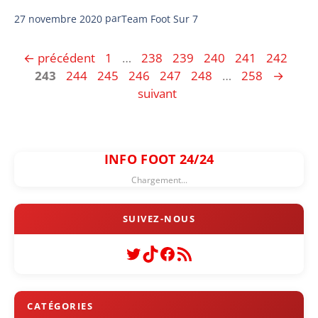
27 novembre 2020
par
Team Foot Sur 7
Page
Page
Page
Page
Page
Page
Pag
←
précédent
1
…
238
239
240
241
242
Page
Page
Page
Page
Page
Page
243
244
245
246
247
248
…
258
→
suivant
INFO FOOT 24/24
Chargement...
Twitter
TikTok
Facebook
Flux RSS