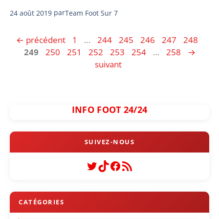
24 août 2019
par
Team Foot Sur 7
Page
Page
Page
Page
Page
Page
Pag
←
précédent
1
…
244
245
246
247
248
Page
Page
Page
Page
Page
Page
249
250
251
252
253
254
…
258
→
suivant
INFO FOOT 24/24
Twitter
TikTok
Facebook
Flux RSS