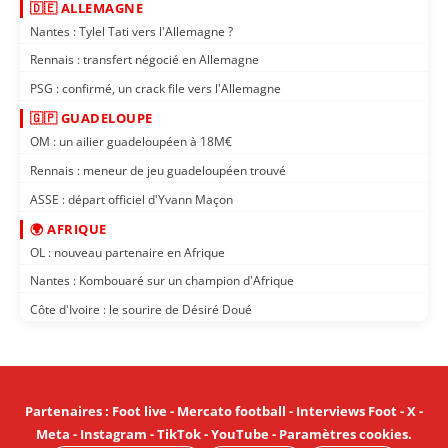
🇩🇪 ALLEMAGNE
Nantes : Tylel Tati vers l'Allemagne ?
Rennais : transfert négocié en Allemagne
PSG : confirmé, un crack file vers l'Allemagne
🇬🇵 GUADELOUPE
OM : un ailier guadeloupéen à 18M€
Rennais : meneur de jeu guadeloupéen trouvé
ASSE : départ officiel d'Yvann Maçon
🌍 AFRIQUE
OL : nouveau partenaire en Afrique
Nantes : Kombouaré sur un champion d'Afrique
Côte d'Ivoire : le sourire de Désiré Doué
Partenaires
:
Foot live
-
Mercato football
-
Interviews Foot
-
X
-
Meta
-
Instagram
-
TikTok
-
YouTube
-
Paramètres cookies
.