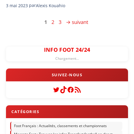
3 mai 2023
par
Alexis Kouahio
Page
Page
Page
1
2
3
→
suivant
INFO FOOT 24/24
Chargement...
Twitter
TikTok
Facebook
Flux RSS
Foot Français : Actualités, classements et championnats