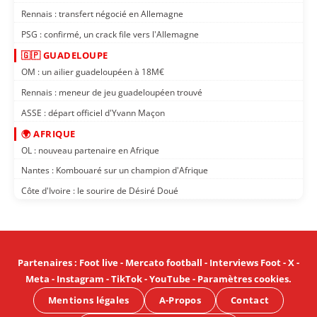
Rennais : transfert négocié en Allemagne
PSG : confirmé, un crack file vers l'Allemagne
🇬🇵 GUADELOUPE
OM : un ailier guadeloupéen à 18M€
Rennais : meneur de jeu guadeloupéen trouvé
ASSE : départ officiel d'Yvann Maçon
🌍 AFRIQUE
OL : nouveau partenaire en Afrique
Nantes : Kombouaré sur un champion d'Afrique
Côte d'Ivoire : le sourire de Désiré Doué
Partenaires
:
Foot live
-
Mercato football
-
Interviews Foot
-
X
-
Meta
-
Instagram
-
TikTok
-
YouTube
-
Paramètres cookies
.
Mentions légales
A-Propos
Contact