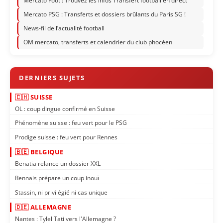
Mercato Foot : Trouvez les infos Transfert football en direct
Mercato PSG : Transferts et dossiers brûlants du Paris SG !
News-fil de l’actualité football
OM mercato, transferts et calendrier du club phocéen
🇨🇭 SUISSE
OL : coup dingue confirmé en Suisse
Phénomène suisse : feu vert pour le PSG
Prodige suisse : feu vert pour Rennes
🇧🇪 BELGIQUE
Benatia relance un dossier XXL
Rennais prépare un coup inouï
Stassin, ni privilégié ni cas unique
🇩🇪 ALLEMAGNE
Nantes : Tylel Tati vers l'Allemagne ?