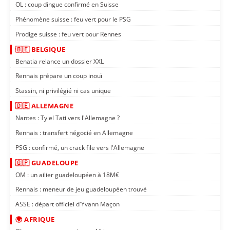
OL : coup dingue confirmé en Suisse
Phénomène suisse : feu vert pour le PSG
Prodige suisse : feu vert pour Rennes
🇧🇪 BELGIQUE
Benatia relance un dossier XXL
Rennais prépare un coup inouï
Stassin, ni privilégié ni cas unique
🇩🇪 ALLEMAGNE
Nantes : Tylel Tati vers l'Allemagne ?
Rennais : transfert négocié en Allemagne
PSG : confirmé, un crack file vers l'Allemagne
🇬🇵 GUADELOUPE
OM : un ailier guadeloupéen à 18M€
Rennais : meneur de jeu guadeloupéen trouvé
ASSE : départ officiel d'Yvann Maçon
🌍 AFRIQUE