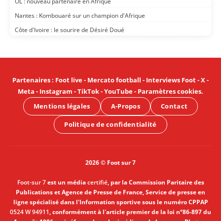
OL : nouveau partenaire en Afrique
Nantes : Kombouaré sur un champion d'Afrique
Côte d'Ivoire : le sourire de Désiré Doué
Partenaires
:
Foot live
-
Mercato football
-
Interviews Foot
-
X
-
Meta
-
Instagram
-
TikTok
-
YouTube
-
Paramètres cookies
.
Mentions légales
A-Propos
Contact
Politique de confidentialité
2026 © Foot sur 7
Foot-sur 7
est un média
certifié
, par la Commission Paritaire des
Publications et Agence de Presse de France, Service de presse en
ligne spécialisé dans l'Information sportive sous le numéro CPPAP
0524 W 94911
, conformément à l'article premier de la loi n°86-897 du