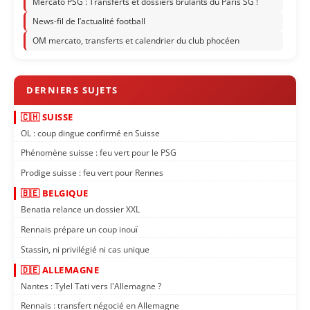
Mercato PSG : Transferts et dossiers brûlants du Paris SG !
News-fil de l’actualité football
OM mercato, transferts et calendrier du club phocéen
🇨🇭 SUISSE
OL : coup dingue confirmé en Suisse
Phénomène suisse : feu vert pour le PSG
Prodige suisse : feu vert pour Rennes
🇧🇪 BELGIQUE
Benatia relance un dossier XXL
Rennais prépare un coup inouï
Stassin, ni privilégié ni cas unique
🇩🇪 ALLEMAGNE
Nantes : Tylel Tati vers l'Allemagne ?
Rennais : transfert négocié en Allemagne