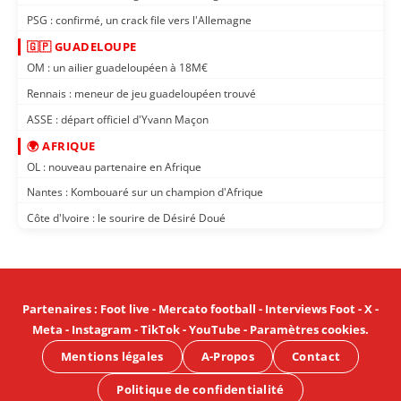
PSG : confirmé, un crack file vers l'Allemagne
🇬🇵 GUADELOUPE
OM : un ailier guadeloupéen à 18M€
Rennais : meneur de jeu guadeloupéen trouvé
ASSE : départ officiel d'Yvann Maçon
🌍 AFRIQUE
OL : nouveau partenaire en Afrique
Nantes : Kombouaré sur un champion d'Afrique
Côte d'Ivoire : le sourire de Désiré Doué
Partenaires
:
Foot live
-
Mercato football
-
Interviews Foot
-
X
-
Meta
-
Instagram
-
TikTok
-
YouTube
-
Paramètres cookies
.
Mentions légales
A-Propos
Contact
Politique de confidentialité