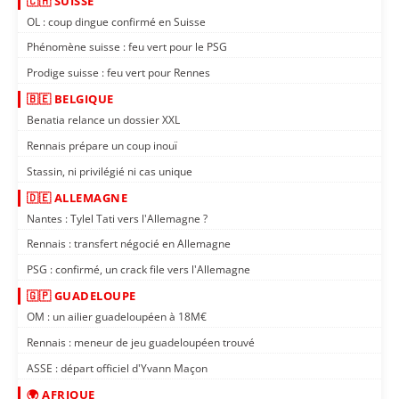
🇨🇭 SUISSE
OL : coup dingue confirmé en Suisse
Phénomène suisse : feu vert pour le PSG
Prodige suisse : feu vert pour Rennes
🇧🇪 BELGIQUE
Benatia relance un dossier XXL
Rennais prépare un coup inouï
Stassin, ni privilégié ni cas unique
🇩🇪 ALLEMAGNE
Nantes : Tylel Tati vers l'Allemagne ?
Rennais : transfert négocié en Allemagne
PSG : confirmé, un crack file vers l'Allemagne
🇬🇵 GUADELOUPE
OM : un ailier guadeloupéen à 18M€
Rennais : meneur de jeu guadeloupéen trouvé
ASSE : départ officiel d'Yvann Maçon
🌍 AFRIQUE