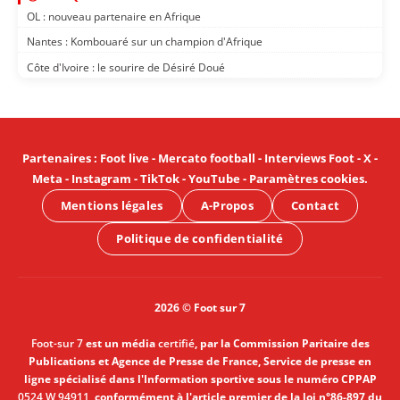
OL : nouveau partenaire en Afrique
Nantes : Kombouaré sur un champion d'Afrique
Côte d'Ivoire : le sourire de Désiré Doué
Partenaires
:
Foot live
-
Mercato football
-
Interviews Foot
-
X
-
Meta
-
Instagram
-
TikTok
-
YouTube
-
Paramètres cookies
.
Mentions légales
A-Propos
Contact
Politique de confidentialité
2026 © Foot sur 7
Foot-sur 7
est un média
certifié
, par la Commission Paritaire des
Publications et Agence de Presse de France, Service de presse en
ligne spécialisé dans l'Information sportive sous le numéro CPPAP
0524 W 94911
, conformément à l'article premier de la loi n°86-897 du