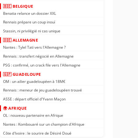
🇧🇪 BELGIQUE
Benatia relance un dossier XXL
Rennais prépare un coup inouï
Stassin, ni privilégié ni cas unique
🇩🇪 ALLEMAGNE
Nantes : Tylel Tati vers l'Allemagne ?
Rennais : transfert négocié en Allemagne
PSG : confirmé, un crack file vers l'Allemagne
🇬🇵 GUADELOUPE
OM : un ailier guadeloupéen à 18M€
Rennais : meneur de jeu guadeloupéen trouvé
ASSE : départ officiel d'Yvann Maçon
🌍 AFRIQUE
OL : nouveau partenaire en Afrique
Nantes : Kombouaré sur un champion d'Afrique
Côte d'Ivoire : le sourire de Désiré Doué