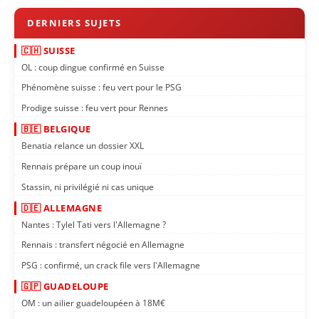
🇨🇭 SUISSE
OL : coup dingue confirmé en Suisse
Phénomène suisse : feu vert pour le PSG
Prodige suisse : feu vert pour Rennes
🇧🇪 BELGIQUE
Benatia relance un dossier XXL
Rennais prépare un coup inouï
Stassin, ni privilégié ni cas unique
🇩🇪 ALLEMAGNE
Nantes : Tylel Tati vers l'Allemagne ?
Rennais : transfert négocié en Allemagne
PSG : confirmé, un crack file vers l'Allemagne
🇬🇵 GUADELOUPE
OM : un ailier guadeloupéen à 18M€