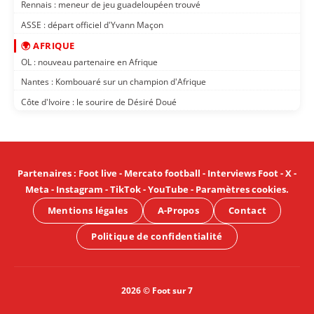
Rennais : meneur de jeu guadeloupéen trouvé
ASSE : départ officiel d'Yvann Maçon
🌍 AFRIQUE
OL : nouveau partenaire en Afrique
Nantes : Kombouaré sur un champion d'Afrique
Côte d'Ivoire : le sourire de Désiré Doué
Partenaires
:
Foot live
-
Mercato football
-
Interviews Foot
-
X
-
Meta
-
Instagram
-
TikTok
-
YouTube
-
Paramètres cookies
.
Mentions légales
A-Propos
Contact
Politique de confidentialité
2026 © Foot sur 7