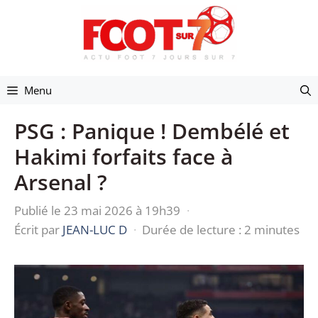
Aller
au
contenu
Menu
PSG : Panique ! Dembélé et
Hakimi forfaits face à
Arsenal ?
Publié le 23 mai 2026 à 19h39
·
Écrit par
JEAN-LUC D
·
Durée de lecture : 2 minutes