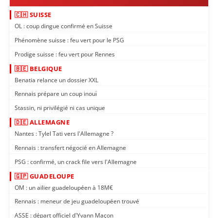
🇨🇭 SUISSE
OL : coup dingue confirmé en Suisse
Phénomène suisse : feu vert pour le PSG
Prodige suisse : feu vert pour Rennes
🇧🇪 BELGIQUE
Benatia relance un dossier XXL
Rennais prépare un coup inouï
Stassin, ni privilégié ni cas unique
🇩🇪 ALLEMAGNE
Nantes : Tylel Tati vers l'Allemagne ?
Rennais : transfert négocié en Allemagne
PSG : confirmé, un crack file vers l'Allemagne
🇬🇵 GUADELOUPE
OM : un ailier guadeloupéen à 18M€
Rennais : meneur de jeu guadeloupéen trouvé
ASSE : départ officiel d'Yvann Maçon