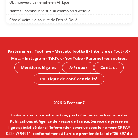
OL : nouveau partenaire en Afrique
Nantes : Kombouaré sur un champion d'Afrique
Côte d'Ivoire : le sourire de Désiré Doué
Partenaires
:
Foot live
-
Mercato football
-
Interviews Foot
-
X
-
Meta
-
Instagram
-
TikTok
-
YouTube
-
Paramètres cookies
.
Mentions légales
A-Propos
Contact
Politique de confidentialité
2026 © Foot sur 7
Foot-sur 7
est un média
certifié
, par la Commission Paritaire des
Publications et Agence de Presse de France, Service de presse en
ligne spécialisé dans l'Information sportive sous le numéro CPPAP
0524 W 94911
, conformément à l'article premier de la loi n°86-897 du