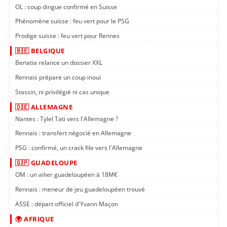
OL : coup dingue confirmé en Suisse
Phénomène suisse : feu vert pour le PSG
Prodige suisse : feu vert pour Rennes
🇧🇪 BELGIQUE
Benatia relance un dossier XXL
Rennais prépare un coup inouï
Stassin, ni privilégié ni cas unique
🇩🇪 ALLEMAGNE
Nantes : Tylel Tati vers l'Allemagne ?
Rennais : transfert négocié en Allemagne
PSG : confirmé, un crack file vers l'Allemagne
🇬🇵 GUADELOUPE
OM : un ailier guadeloupéen à 18M€
Rennais : meneur de jeu guadeloupéen trouvé
ASSE : départ officiel d'Yvann Maçon
🌍 AFRIQUE