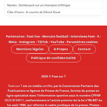
Nantes : Kombouaré sur un champion d'Afrique
Côte d'Ivoire : le sourire de Désiré Doué
Partenaires
:
Foot live
-
Mercato football
-
Interviews Foot
-
X
-
Meta
-
Instagram
-
TikTok
-
YouTube
-
Paramètres cookies
.
Mentions légales
A-Propos
Contact
Politique de confidentialité
2026 © Foot sur 7
Foot-sur 7
est un média
certifié
, par la Commission Paritaire des
Publications et Agence de Presse de France, Service de presse en
ligne spécialisé dans l'Information sportive sous le numéro CPPAP
0524 W 94911
, conformément à l'article premier de la loi n°86-897 du
1er août 1986, qui réforme le cadre juridique de la presse. Photos :