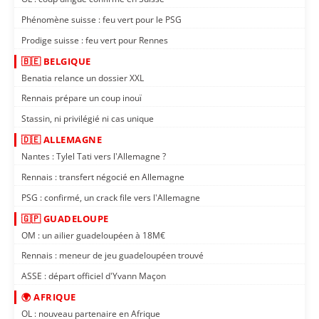
Phénomène suisse : feu vert pour le PSG
Prodige suisse : feu vert pour Rennes
🇧🇪 BELGIQUE
Benatia relance un dossier XXL
Rennais prépare un coup inouï
Stassin, ni privilégié ni cas unique
🇩🇪 ALLEMAGNE
Nantes : Tylel Tati vers l'Allemagne ?
Rennais : transfert négocié en Allemagne
PSG : confirmé, un crack file vers l'Allemagne
🇬🇵 GUADELOUPE
OM : un ailier guadeloupéen à 18M€
Rennais : meneur de jeu guadeloupéen trouvé
ASSE : départ officiel d'Yvann Maçon
🌍 AFRIQUE
OL : nouveau partenaire en Afrique