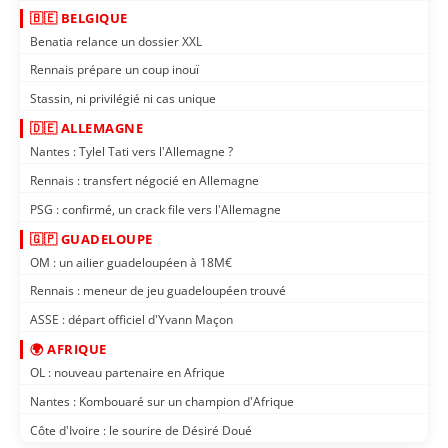
🇧🇪 BELGIQUE
Benatia relance un dossier XXL
Rennais prépare un coup inouï
Stassin, ni privilégié ni cas unique
🇩🇪 ALLEMAGNE
Nantes : Tylel Tati vers l'Allemagne ?
Rennais : transfert négocié en Allemagne
PSG : confirmé, un crack file vers l'Allemagne
🇬🇵 GUADELOUPE
OM : un ailier guadeloupéen à 18M€
Rennais : meneur de jeu guadeloupéen trouvé
ASSE : départ officiel d'Yvann Maçon
🌍 AFRIQUE
OL : nouveau partenaire en Afrique
Nantes : Kombouaré sur un champion d'Afrique
Côte d'Ivoire : le sourire de Désiré Doué