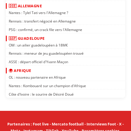
🇩🇪 ALLEMAGNE
Nantes : Tylel Tati vers l'Allemagne ?
Rennais : transfert négocié en Allemagne
PSG : confirmé, un crack file vers l'Allemagne
🇬🇵 GUADELOUPE
OM : un ailier guadeloupéen à 18M€
Rennais : meneur de jeu guadeloupéen trouvé
ASSE : départ officiel d'Yvann Maçon
🌍 AFRIQUE
OL : nouveau partenaire en Afrique
Nantes : Kombouaré sur un champion d'Afrique
Côte d'Ivoire : le sourire de Désiré Doué
Partenaires
:
Foot live
-
Mercato football
-
Interviews Foot
-
X
-
Meta
-
Instagram
-
TikTok
-
YouTube
-
Paramètres cookies
.