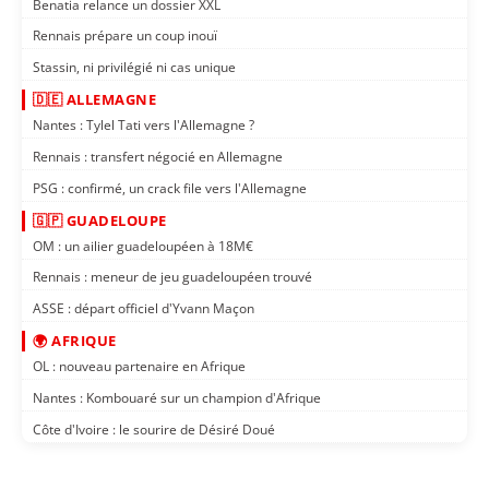
Benatia relance un dossier XXL
Rennais prépare un coup inouï
Stassin, ni privilégié ni cas unique
🇩🇪 ALLEMAGNE
Nantes : Tylel Tati vers l'Allemagne ?
Rennais : transfert négocié en Allemagne
PSG : confirmé, un crack file vers l'Allemagne
🇬🇵 GUADELOUPE
OM : un ailier guadeloupéen à 18M€
Rennais : meneur de jeu guadeloupéen trouvé
ASSE : départ officiel d'Yvann Maçon
🌍 AFRIQUE
OL : nouveau partenaire en Afrique
Nantes : Kombouaré sur un champion d'Afrique
Côte d'Ivoire : le sourire de Désiré Doué