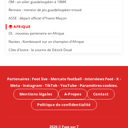
OM : un ailier guadeloupéen à 18M€
Rennais : meneur de jeu guadeloupéen trouvé
ASSE : départ officiel d'Yvann Maçon
🌍 AFRIQUE
OL : nouveau partenaire en Afrique
Nantes : Kombouaré sur un champion d'Afrique
Côte d'Ivoire : le sourire de Désiré Doué
Partenaires
:
Foot live
-
Mercato football
-
Interviews Foot
-
X
-
Meta
-
Instagram
-
TikTok
-
YouTube
-
Paramètres cookies
.
Mentions légales
A-Propos
Contact
Politique de confidentialité
2026 © Foot sur 7