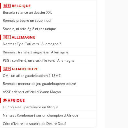
🇧🇪 BELGIQUE
Benatia relance un dossier XXL
Rennais prépare un coup inouï
Stassin, ni privilégié ni cas unique
🇩🇪 ALLEMAGNE
Nantes : Tylel Tati vers l'Allemagne ?
Rennais : transfert négocié en Allemagne
PSG : confirmé, un crack file vers l'Allemagne
🇬🇵 GUADELOUPE
OM : un ailier guadeloupéen à 18M€
Rennais : meneur de jeu guadeloupéen trouvé
ASSE : départ officiel d'Yvann Maçon
🌍 AFRIQUE
OL : nouveau partenaire en Afrique
Nantes : Kombouaré sur un champion d'Afrique
Côte d'Ivoire : le sourire de Désiré Doué