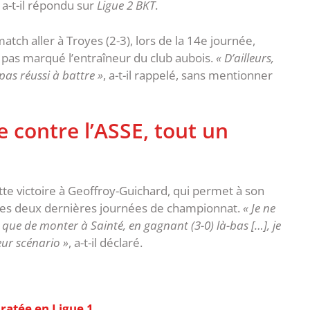
, a-t-il répondu sur
Ligue 2 BKT
.
atch aller à Troyes (2-3), lors de la 14e journée,
pas marqué l’entraîneur du club aubois.
« D’ailleurs,
as réussi à battre »
, a-t-il rappelé, sans mentionner
 contre l’ASSE, tout un
ette victoire à Geoffroy-Guichard, qui permet à son
les deux dernières journées de championnat.
« Je ne
r que de monter à Sainté, en gagnant (3-0) là-bas […], je
leur scénario »
, a-t-il déclaré.
 ratée en Ligue 1