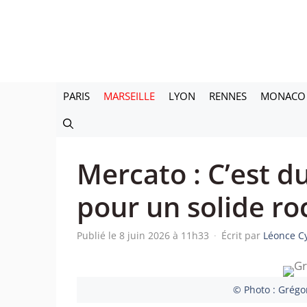
Aller
au
contenu
PARIS
MARSEILLE
LYON
RENNES
MONACO
Mercato : C’est d
pour un solide roc
Publié le 8 juin 2026 à 11h33
·
Écrit par
Léonce C
© Photo : Grégo