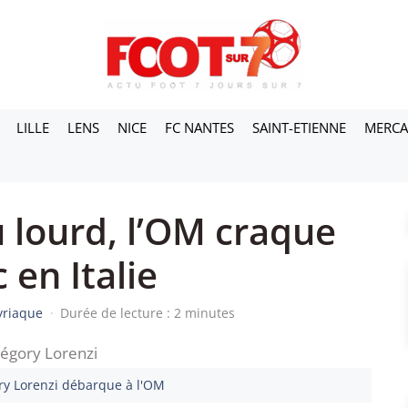
LILLE
LENS
NICE
FC NANTES
SAINT-ETIENNE
MERC
u lourd, l’OM craque
 en Italie
yriaque
·
Durée de lecture : 2 minutes
ry Lorenzi débarque à l'OM