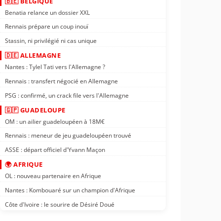
🇧🇪 BELGIQUE
Benatia relance un dossier XXL
Rennais prépare un coup inouï
Stassin, ni privilégié ni cas unique
🇩🇪 ALLEMAGNE
Nantes : Tylel Tati vers l'Allemagne ?
Rennais : transfert négocié en Allemagne
PSG : confirmé, un crack file vers l'Allemagne
🇬🇵 GUADELOUPE
OM : un ailier guadeloupéen à 18M€
Rennais : meneur de jeu guadeloupéen trouvé
ASSE : départ officiel d'Yvann Maçon
🌍 AFRIQUE
OL : nouveau partenaire en Afrique
Nantes : Kombouaré sur un champion d'Afrique
Côte d'Ivoire : le sourire de Désiré Doué