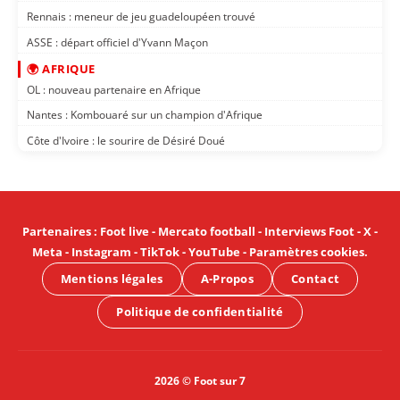
Rennais : meneur de jeu guadeloupéen trouvé
ASSE : départ officiel d'Yvann Maçon
🌍 AFRIQUE
OL : nouveau partenaire en Afrique
Nantes : Kombouaré sur un champion d'Afrique
Côte d'Ivoire : le sourire de Désiré Doué
Partenaires
:
Foot live
-
Mercato football
-
Interviews Foot
-
X
-
Meta
-
Instagram
-
TikTok
-
YouTube
-
Paramètres cookies
.
Mentions légales
A-Propos
Contact
Politique de confidentialité
2026 © Foot sur 7