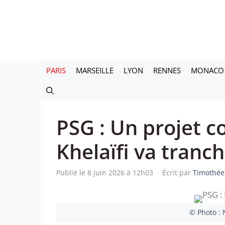
Aller
au
contenu
PARIS
MARSEILLE
LYON
RENNES
MONACO
PSG : Un projet co
Khelaïfi va tranch
Publié le 8 juin 2026 à 12h03
·
Écrit par
Timothée
© Photo : 