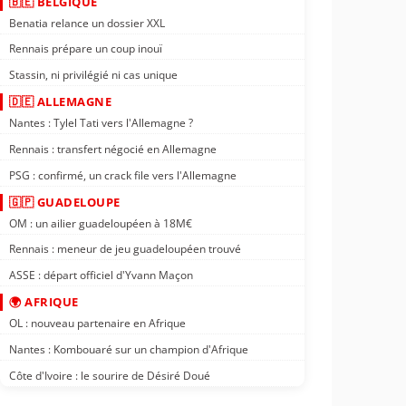
🇧🇪 BELGIQUE
Benatia relance un dossier XXL
Rennais prépare un coup inouï
Stassin, ni privilégié ni cas unique
🇩🇪 ALLEMAGNE
Nantes : Tylel Tati vers l'Allemagne ?
Rennais : transfert négocié en Allemagne
PSG : confirmé, un crack file vers l'Allemagne
🇬🇵 GUADELOUPE
OM : un ailier guadeloupéen à 18M€
Rennais : meneur de jeu guadeloupéen trouvé
ASSE : départ officiel d'Yvann Maçon
🌍 AFRIQUE
OL : nouveau partenaire en Afrique
Nantes : Kombouaré sur un champion d'Afrique
Côte d'Ivoire : le sourire de Désiré Doué