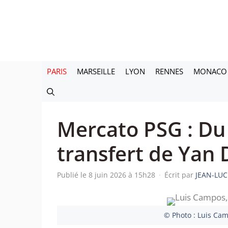
Aller
au
contenu
PARIS
MARSEILLE
LYON
RENNES
MONACO
Mercato PSG : Du
transfert de Yan
Publié le 8 juin 2026 à 15h28
·
Écrit par
JEAN-LUC
© Photo : Luis Cam