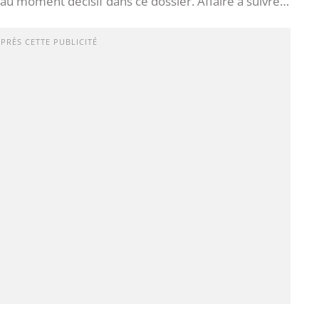
 au moment décisif dans ce dossier. Affaire à suivre…
APRÈS CETTE PUBLICITÉ