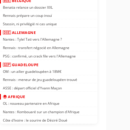
🇧🇪 BELGIQUE
Benatia relance un dossier XXL
Rennais prépare un coup inouï
Stassin, ni privilégié ni cas unique
🇩🇪 ALLEMAGNE
Nantes : Tylel Tati vers l'Allemagne ?
Rennais : transfert négocié en Allemagne
PSG : confirmé, un crack file vers l'Allemagne
🇬🇵 GUADELOUPE
OM : un ailier guadeloupéen à 18M€
Rennais : meneur de jeu guadeloupéen trouvé
ASSE : départ officiel d'Yvann Maçon
🌍 AFRIQUE
OL : nouveau partenaire en Afrique
Nantes : Kombouaré sur un champion d'Afrique
Côte d'Ivoire : le sourire de Désiré Doué