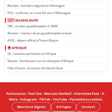
Rennais : transfert négocié en Allemagne
PSG : confirmé, un crack file vers l'Allemagne
🇬🇵 GUADELOUPE
OM : un ailier guadeloupéen à 18M€
Rennais : meneur de jeu guadeloupéen trouvé
ASSE : départ officiel d'Yvann Maçon
🌍 AFRIQUE
OL : nouveau partenaire en Afrique
Nantes : Kombouaré sur un champion d'Afrique
Côte d'Ivoire : le sourire de Désiré Doué
Partenaires
:
Foot live
-
Mercato football
-
Interviews Foot
-
X
-
Meta
-
Instagram
-
TikTok
-
YouTube
-
Paramètres cookies
.
Mentions légales
A-Propos
Contact