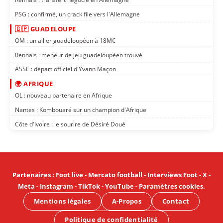
PSG : confirmé, un crack file vers l'Allemagne
🇬🇵 GUADELOUPE
OM : un ailier guadeloupéen à 18M€
Rennais : meneur de jeu guadeloupéen trouvé
ASSE : départ officiel d'Yvann Maçon
🌍 AFRIQUE
OL : nouveau partenaire en Afrique
Nantes : Kombouaré sur un champion d'Afrique
Côte d'Ivoire : le sourire de Désiré Doué
Partenaires
:
Foot live
-
Mercato football
-
Interviews Foot
-
X
-
Meta
-
Instagram
-
TikTok
-
YouTube
-
Paramètres cookies
.
Mentions légales
A-Propos
Contact
Politique de confidentialité