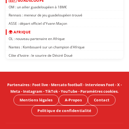
🇬🇵 GUADELOUPE
OM : un ailier guadeloupéen à 18M€
Rennais : meneur de jeu guadeloupéen trouvé
ASSE : départ officiel d'Yvann Maçon
🌍 AFRIQUE
OL : nouveau partenaire en Afrique
Nantes : Kombouaré sur un champion d'Afrique
Côte d'Ivoire : le sourire de Désiré Doué
Partenaires
:
Foot live
-
Mercato football
-
Interviews Foot
-
X
-
Meta
-
Instagram
-
TikTok
-
YouTube
-
Paramètres cookies
.
Mentions légales
A-Propos
Contact
Politique de confidentialité