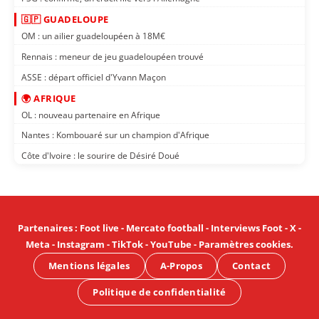
🇬🇵 GUADELOUPE
OM : un ailier guadeloupéen à 18M€
Rennais : meneur de jeu guadeloupéen trouvé
ASSE : départ officiel d'Yvann Maçon
🌍 AFRIQUE
OL : nouveau partenaire en Afrique
Nantes : Kombouaré sur un champion d'Afrique
Côte d'Ivoire : le sourire de Désiré Doué
Partenaires
:
Foot live
-
Mercato football
-
Interviews Foot
-
X
-
Meta
-
Instagram
-
TikTok
-
YouTube
-
Paramètres cookies
.
Mentions légales
A-Propos
Contact
Politique de confidentialité