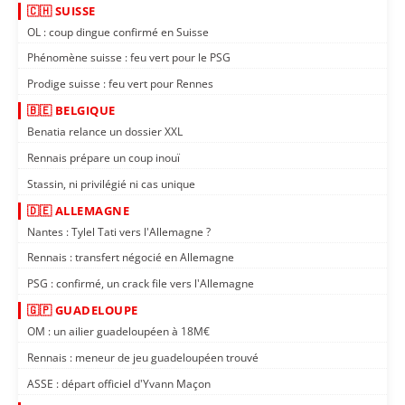
🇨🇭 SUISSE
OL : coup dingue confirmé en Suisse
Phénomène suisse : feu vert pour le PSG
Prodige suisse : feu vert pour Rennes
🇧🇪 BELGIQUE
Benatia relance un dossier XXL
Rennais prépare un coup inouï
Stassin, ni privilégié ni cas unique
🇩🇪 ALLEMAGNE
Nantes : Tylel Tati vers l'Allemagne ?
Rennais : transfert négocié en Allemagne
PSG : confirmé, un crack file vers l'Allemagne
🇬🇵 GUADELOUPE
OM : un ailier guadeloupéen à 18M€
Rennais : meneur de jeu guadeloupéen trouvé
ASSE : départ officiel d'Yvann Maçon