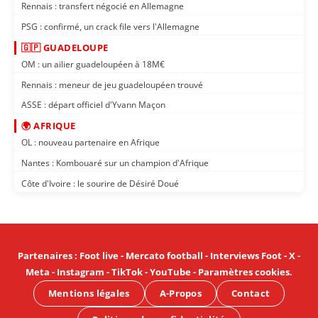
Rennais : transfert négocié en Allemagne
PSG : confirmé, un crack file vers l'Allemagne
🇬🇵 GUADELOUPE
OM : un ailier guadeloupéen à 18M€
Rennais : meneur de jeu guadeloupéen trouvé
ASSE : départ officiel d'Yvann Maçon
🌍 AFRIQUE
OL : nouveau partenaire en Afrique
Nantes : Kombouaré sur un champion d'Afrique
Côte d'Ivoire : le sourire de Désiré Doué
Partenaires
:
Foot live
-
Mercato football
-
Interviews Foot
-
X
-
Meta
-
Instagram
-
TikTok
-
YouTube
-
Paramètres cookies
.
Mentions légales
A-Propos
Contact