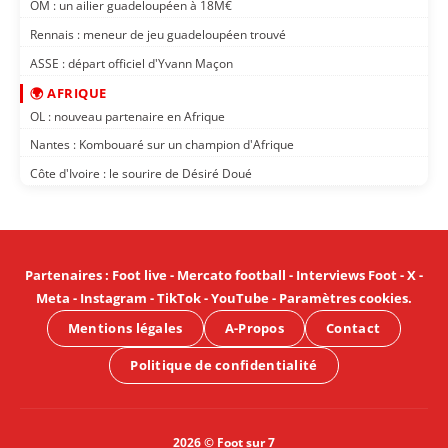
OM : un ailier guadeloupéen à 18M€
Rennais : meneur de jeu guadeloupéen trouvé
ASSE : départ officiel d'Yvann Maçon
🌍 AFRIQUE
OL : nouveau partenaire en Afrique
Nantes : Kombouaré sur un champion d'Afrique
Côte d'Ivoire : le sourire de Désiré Doué
Partenaires
:
Foot live
-
Mercato football
-
Interviews Foot
-
X
-
Meta
-
Instagram
-
TikTok
-
YouTube
-
Paramètres cookies
.
Mentions légales
A-Propos
Contact
Politique de confidentialité
2026 © Foot sur 7