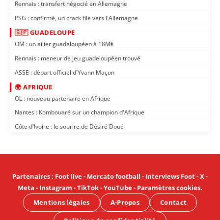
Rennais : transfert négocié en Allemagne
PSG : confirmé, un crack file vers l'Allemagne
🇬🇵 GUADELOUPE
OM : un ailier guadeloupéen à 18M€
Rennais : meneur de jeu guadeloupéen trouvé
ASSE : départ officiel d'Yvann Maçon
🌍 AFRIQUE
OL : nouveau partenaire en Afrique
Nantes : Kombouaré sur un champion d'Afrique
Côte d'Ivoire : le sourire de Désiré Doué
Partenaires
:
Foot live
-
Mercato football
-
Interviews Foot
-
X
-
Meta
-
Instagram
-
TikTok
-
YouTube
-
Paramètres cookies
.
Mentions légales
A-Propos
Contact