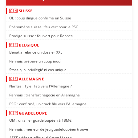
🇨🇭 SUISSE
OL : coup dingue confirmé en Suisse
Phénomène suisse : feu vert pour le PSG
Prodige suisse : feu vert pour Rennes
🇧🇪 BELGIQUE
Benatia relance un dossier XXL
Rennais prépare un coup inouï
Stassin, ni privilégié ni cas unique
🇩🇪 ALLEMAGNE
Nantes : Tylel Tati vers l'Allemagne ?
Rennais : transfert négocié en Allemagne
PSG : confirmé, un crack file vers l'Allemagne
🇬🇵 GUADELOUPE
OM : un ailier guadeloupéen à 18M€
Rennais : meneur de jeu guadeloupéen trouvé
ASSE : départ officiel d'Yvann Maçon