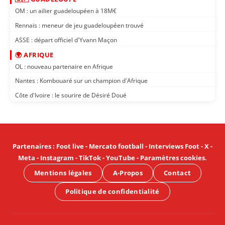
OM : un ailier guadeloupéen à 18M€
Rennais : meneur de jeu guadeloupéen trouvé
ASSE : départ officiel d'Yvann Maçon
🌍 AFRIQUE
OL : nouveau partenaire en Afrique
Nantes : Kombouaré sur un champion d'Afrique
Côte d'Ivoire : le sourire de Désiré Doué
Partenaires
:
Foot live
-
Mercato football
-
Interviews Foot
-
X
-
Meta
-
Instagram
-
TikTok
-
YouTube
-
Paramètres cookies
.
Mentions légales
A-Propos
Contact
Politique de confidentialité