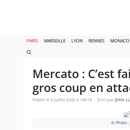
Aller
au
contenu
PARIS
MARSEILLE
LYON
RENNES
MONACO
Mercato : C’est fa
gros coup en att
Publié le 6 juillet 2026 à 14h18
·
Écrit par
JEAN-L
© Photo :