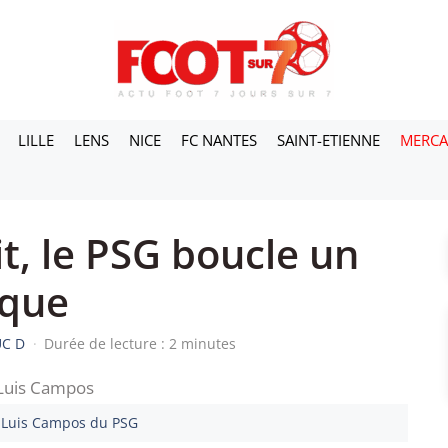
LILLE
LENS
NICE
FC NANTES
SAINT-ETIENNE
MERC
it, le PSG boucle un
aque
UC D
·
Durée de lecture : 2 minutes
 Luis Campos du PSG