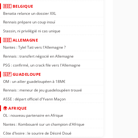
🇧🇪 BELGIQUE
Benatia relance un dossier XXL
Rennais prépare un coup inouï
Stassin, ni privilégié ni cas unique
🇩🇪 ALLEMAGNE
Nantes : Tylel Tati vers l'Allemagne ?
Rennais : transfert négocié en Allemagne
PSG : confirmé, un crack file vers l'Allemagne
🇬🇵 GUADELOUPE
OM : un ailier guadeloupéen à 18M€
Rennais : meneur de jeu guadeloupéen trouvé
ASSE : départ officiel d'Yvann Maçon
🌍 AFRIQUE
OL : nouveau partenaire en Afrique
Nantes : Kombouaré sur un champion d'Afrique
Côte d'Ivoire : le sourire de Désiré Doué