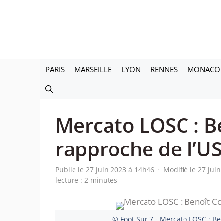
Aller
au
contenu
PARIS
MARSEILLE
LYON
RENNES
MONACO
Mercato LOSC : Be
rapproche de l’U
Publié le 27 juin 2023 à 14h46
·
Modifié le 27 jui
lecture : 2 minutes
© Foot Sur 7 - Mercato LOSC : Be