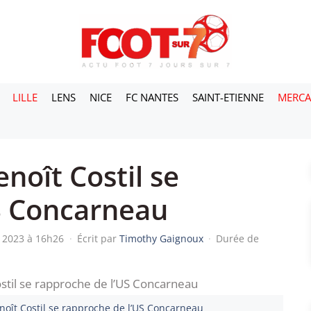
LILLE
LENS
NICE
FC NANTES
SAINT-ETIENNE
MERC
noît Costil se
S Concarneau
n 2023 à 16h26
·
Écrit par
Timothy Gaignoux
·
Durée de
noît Costil se rapproche de l’US Concarneau