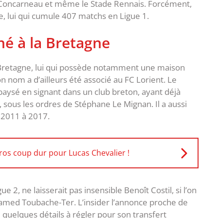
US Concarneau et même le Stade Rennais. Forcément,
, lui qui cumule 407 matchs en Ligue 1.
ché à la Bretagne
a Bretagne, lui qui possède notamment une maison
n nom a d’ailleurs été associé au FC Lorient. Le
paysé en signant dans un club breton, ayant déjà
 sous les ordres de Stéphane Le Mignan. Il a aussi
e 2011 à 2017.
ros coup dur pour Lucas Chevalier !
, ne laisserait pas insensible Benoît Costil, si l’on
hamed Toubache-Ter. L’insider l’annonce proche de
 quelques détails à régler pour son transfert