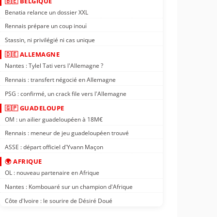
🇧🇪 BELGIQUE
Benatia relance un dossier XXL
Rennais prépare un coup inouï
Stassin, ni privilégié ni cas unique
🇩🇪 ALLEMAGNE
Nantes : Tylel Tati vers l'Allemagne ?
Rennais : transfert négocié en Allemagne
PSG : confirmé, un crack file vers l'Allemagne
🇬🇵 GUADELOUPE
OM : un ailier guadeloupéen à 18M€
Rennais : meneur de jeu guadeloupéen trouvé
ASSE : départ officiel d'Yvann Maçon
🌍 AFRIQUE
OL : nouveau partenaire en Afrique
Nantes : Kombouaré sur un champion d'Afrique
Côte d'Ivoire : le sourire de Désiré Doué