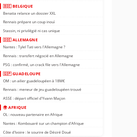
🇧🇪 BELGIQUE
Benatia relance un dossier XXL
Rennais prépare un coup inouï
Stassin, ni privilégié ni cas unique
🇩🇪 ALLEMAGNE
Nantes : Tylel Tati vers l'Allemagne ?
Rennais : transfert négocié en Allemagne
PSG : confirmé, un crack file vers l'Allemagne
🇬🇵 GUADELOUPE
OM : un ailier guadeloupéen à 18M€
Rennais : meneur de jeu guadeloupéen trouvé
ASSE : départ officiel d'Yvann Maçon
🌍 AFRIQUE
OL : nouveau partenaire en Afrique
Nantes : Kombouaré sur un champion d'Afrique
Côte d'Ivoire : le sourire de Désiré Doué