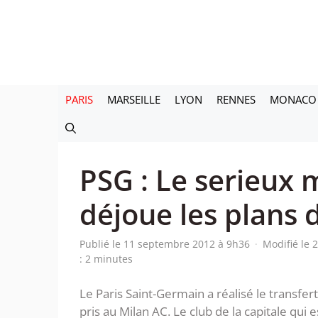
Aller
au
contenu
PARIS
MARSEILLE
LYON
RENNES
MONACO
PSG : Le serieux m
déjoue les plans 
Publié le 11 septembre 2012 à 9h36
·
Modifié le 
: 2 minutes
Le Paris Saint-Germain a réalisé le transfert
pris au Milan AC. Le club de la capitale qui 