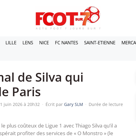
LILLE
LENS
NICE
FC NANTES
SAINT-ETIENNE
MERC
al de Silva qui
de Paris
21 juin 2026 à 20h32
·
Écrit par
Gary SLM
·
Durée de lecture
 le plus coûteux de Ligue 1 avec Thiago Silva qu’il a
espérait profiter des services de « O Monstro » (le