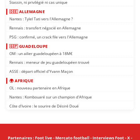
Stassin, ni privilégié ni cas unique
🇩🇪 ALLEMAGNE
Nantes : Tylel Tati vers l'Allemagne ?
Rennais : transfert négocié en Allemagne
PSG : confirmé, un crack file vers l'Allemagne
🇬🇵 GUADELOUPE
OM : un ailier guadeloupéen à 18M€
Rennais : meneur de jeu guadeloupéen trouvé
ASSE : départ officiel d'Yvann Maçon
🌍 AFRIQUE
OL : nouveau partenaire en Afrique
Nantes : Kombouaré sur un champion d'Afrique
Côte d'Ivoire : le sourire de Désiré Doué
Partenaires
:
Foot live
-
Mercato football
-
Interviews Foot
-
X
-