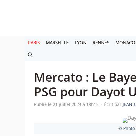
Aller
au
contenu
PARIS
MARSEILLE
LYON
RENNES
MONACO
Mercato : Le Bay
PSG pour Dayot
Publié le 21 juillet 2024 à 18h15
·
Écrit par
JEAN-
© Photo