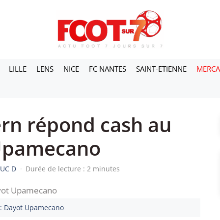
LILLE
LENS
NICE
FC NANTES
SAINT-ETIENNE
MERC
ern répond cash au
 Upamecano
LUC D
·
Durée de lecture : 2 minutes
 : Dayot Upamecano