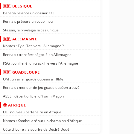
🇧🇪 BELGIQUE
Benatia relance un dossier XXL
Rennais prépare un coup inouï
Stassin, ni privilégié ni cas unique
🇩🇪 ALLEMAGNE
Nantes : Tylel Tati vers l'Allemagne ?
Rennais : transfert négocié en Allemagne
PSG : confirmé, un crack file vers l'Allemagne
🇬🇵 GUADELOUPE
OM : un ailier guadeloupéen à 18M€
Rennais : meneur de jeu guadeloupéen trouvé
ASSE : départ officiel d'Yvann Maçon
🌍 AFRIQUE
OL : nouveau partenaire en Afrique
Nantes : Kombouaré sur un champion d'Afrique
Côte d'Ivoire : le sourire de Désiré Doué