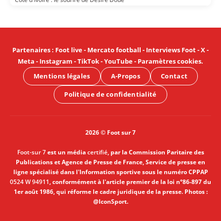
Partenaires
:
Foot live
-
Mercato football
-
Interviews Foot
-
X
-
Meta
-
Instagram
-
TikTok
-
YouTube
-
Paramètres cookies
.
Mentions légales
A-Propos
Contact
Politique de confidentialité
2026 © Foot sur 7
Foot-sur 7
est un média
certifié
, par la Commission Paritaire des
Publications et Agence de Presse de France, Service de presse en
ligne spécialisé dans l'Information sportive sous le numéro CPPAP
0524 W 94911
, conformément à l'article premier de la loi n°86-897 du
1er août 1986, qui réforme le cadre juridique de la presse. Photos :
@IconSport.