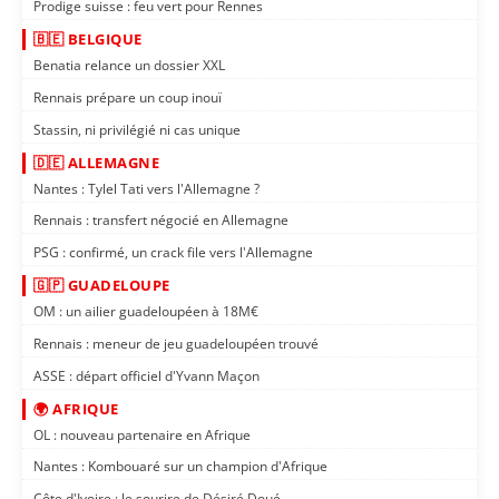
Prodige suisse : feu vert pour Rennes
🇧🇪 BELGIQUE
Benatia relance un dossier XXL
Rennais prépare un coup inouï
Stassin, ni privilégié ni cas unique
🇩🇪 ALLEMAGNE
Nantes : Tylel Tati vers l'Allemagne ?
Rennais : transfert négocié en Allemagne
PSG : confirmé, un crack file vers l'Allemagne
🇬🇵 GUADELOUPE
OM : un ailier guadeloupéen à 18M€
Rennais : meneur de jeu guadeloupéen trouvé
ASSE : départ officiel d'Yvann Maçon
🌍 AFRIQUE
OL : nouveau partenaire en Afrique
Nantes : Kombouaré sur un champion d'Afrique
Côte d'Ivoire : le sourire de Désiré Doué